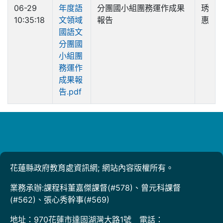
06-29
年度語
分團國小組團務運作成果
琇
10:35:18
文領域
報告
惠
國語文
分團國
小組團
務運作
成果報
告.pdf
花蓮縣政府教育處資訊網; 網站內容版權所有。
業務承辦:課程科董嘉傑課督(#578)、曾元科課督
(#562)、張心秀幹事(#569)
地址：970花蓮市達固湖灣大路1號 電話：