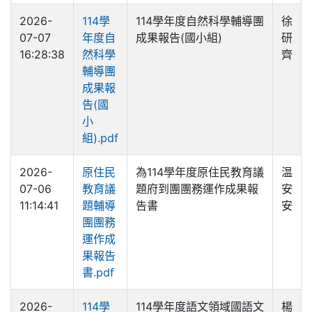
2026-
114學
114學年度自然科學輔導團
徐
07-07
年度自
成果報告(國小組)
研
16:28:38
然科學
齊
輔導團
成果報
告(國
小
組).pdf
2026-
原住民
為114學年度原住民教育議
温
07-06
教育議
題府到團團務運作成果報
安
11:14:41
題輔導
告書
安
團團務
運作成
果報告
書.pdf
2026-
114學
114學年度語文領域國語文
楊