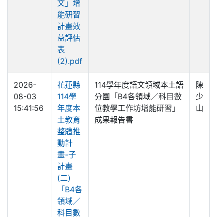
文」增
能研習
計畫效
益評估
表
(2).pdf
2026-
花蓮縣
114學年度語文領域本土語
陳
08-03
114學
分團「B4各領域／科目數
少
15:41:56
年度本
位教學工作坊增能研習」
山
土教育
成果報告書
整體推
動計
畫-子
計畫
(二)
「B4各
領域／
科目數