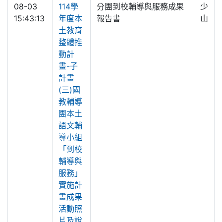
08-03
114學
分團到校輔導與服務成果
少
15:43:13
年度本
報告書
山
土教育
整體推
動計
畫-子
計畫
(三)國
教輔導
團本土
語文輔
導小組
「到校
輔導與
服務」
實施計
畫成果
活動照
片及說