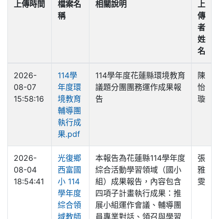
上傳時間
檔案名
相關說明
上
稱
傳
者
姓
名
2026-
114學
114學年度花蓮縣環境教育
陳
08-07
年度環
議題分團團務運作成果報
怡
15:58:16
境教育
告
璇
輔導團
執行成
果.pdf
2026-
光復鄉
本報告為花蓮縣114學年度
張
08-04
西富國
綜合活動學習領域（國小
雅
18:54:41
小 114
組）成果報告，內容包含
雯
學年度
四項子計畫執行成果：推
綜合領
展小組運作會議、輔導團
域教師
員專業對話、領召與學習