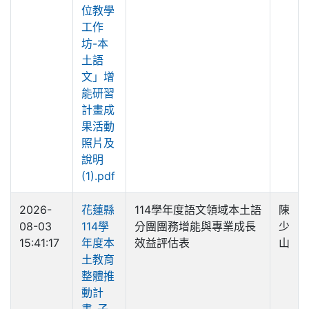
位教學
工作
坊-本
土語
文」增
能研習
計畫成
果活動
照片及
說明
(1).pdf
2026-
花蓮縣
114學年度語文領域本土語
陳
08-03
114學
分團團務增能與專業成長
少
15:41:17
年度本
效益評估表
山
土教育
整體推
動計
畫-子