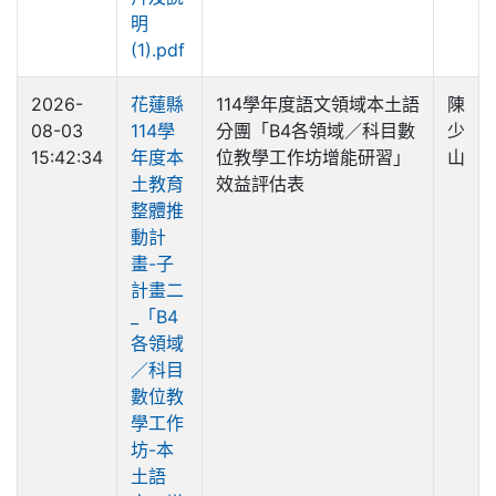
明
(1).pdf
2026-
花蓮縣
114學年度語文領域本土語
陳
08-03
114學
分團「B4各領域／科目數
少
15:42:34
年度本
位教學工作坊增能研習」
山
土教育
效益評估表
整體推
動計
畫-子
計畫二
_「B4
各領域
／科目
數位教
學工作
坊-本
土語