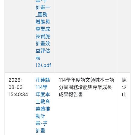
計畫一
_團務
增能與
專業成
長實施
計畫效
益評估
表
(2).pdf
2026-
花蓮縣
114學年度語文領域本土語
陳
08-03
114學
分團團務增能與專業成長
少
15:40:34
年度本
成果報告書
山
土教育
整體推
動計
畫-子
計畫