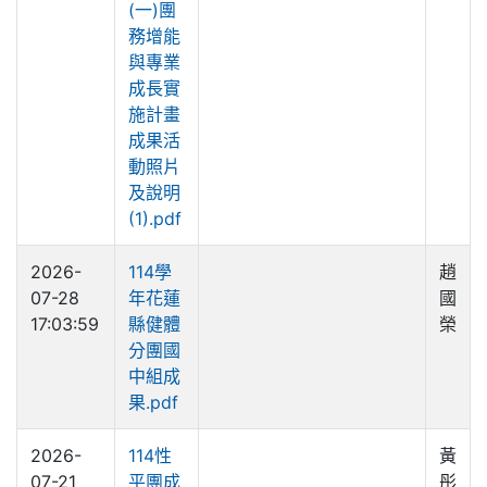
(一)團
務增能
與專業
成長實
施計畫
成果活
動照片
及說明
(1).pdf
2026-
114學
趙
07-28
年花蓮
國
17:03:59
縣健體
榮
分團國
中組成
果.pdf
2026-
114性
黃
07-21
平團成
彤