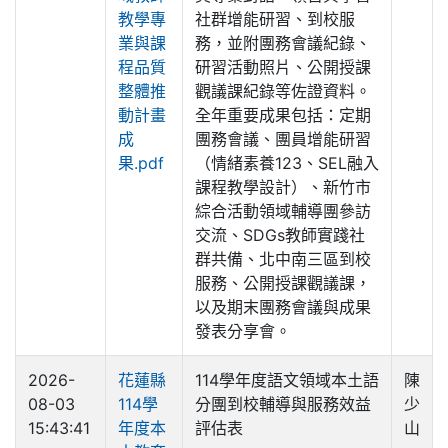
教學專
社群增能研習、到校服
業與課
務，並附團務會議紀錄、
程品質
研習活動照片、公開授課
整體推
觀議課紀錄等佐證資料。
動計畫
全年重要成果包括：定期
成
團務會議、團員增能研習
果.pdf
（情緒素養123、SEL融入
課程教學設計）、新竹市
綜合活動領域輔導團參訪
交流、SDGs教師實踐社
群共備、北中南三區到校
服務、公開授課觀議課，
以及期末團務會議與成果
發表分享會。
2026-
花蓮縣
114學年度語文領域本土語
陳
08-03
114學
分團到校輔導與服務效益
少
15:43:41
年度本
評估表
山