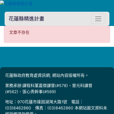
花蓮縣精進計畫
文章不存在
文章不存在
花蓮縣政府教育處資訊網; 網站內容版權所有。
業務承辦:課程科董嘉傑課督(#578)、曾元科課督
(#562)、張心秀幹事(#569)
地址：970花蓮市達固湖灣大路1號 電話：
(03)8462860 傳真：(03)8462860 本網站圖文資料未
經授權請勿使用。