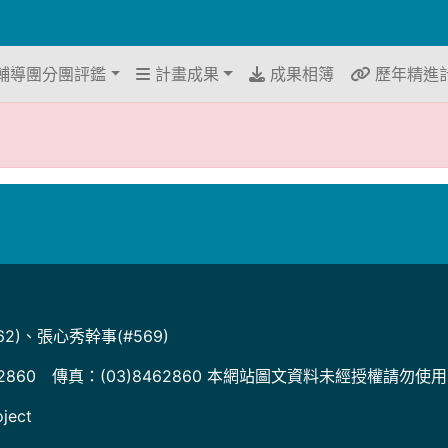
輔導團分團評鑑
計畫成果
成果相簿
歷年精進
2)、張心秀幹事(#569)
2860 傳真：(03)8462860 本網站圖文資料未經授權請勿使
ject