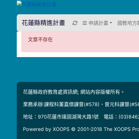
花蓮縣精進計畫
重新取得佈景設定
申請計畫
國教地方
文章不存在
文章不存在
花蓮縣政府教育處資訊網; 網站內容版權所有。
業務承辦:課程科董嘉傑課督(#578)、曾元科課督(#56
地址：970花蓮市達固湖灣大路1號 電話：(03)846
Powered by XOOPS © 2001-2018
The XOOPS Pro