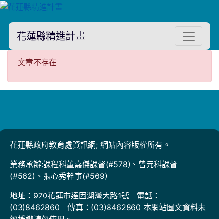
花蓮縣精進計畫
文章不存在
文章不存在
花蓮縣政府教育處資訊網; 網站內容版權所有。
業務承辦:課程科董嘉傑課督(#578)、曾元科課督
(#562)、張心秀幹事(#569)
地址：970花蓮市達固湖灣大路1號 電話：
(03)8462860 傳真：(03)8462860 本網站圖文資料未
經授權請勿使用。