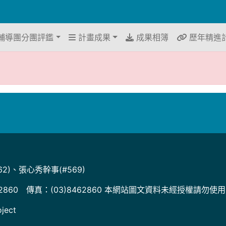
輔導團分團評鑑
計畫成果
成果相簿
歷年精進
2)、張心秀幹事(#569)
2860 傳真：(03)8462860 本網站圖文資料未經授權請勿使
ject