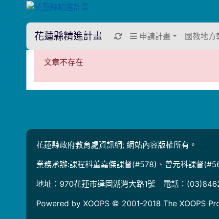
花蓮縣精進計畫
重新取得佈景設定
申請計畫
國教地方
文章不存在
文章不存在
花蓮縣政府教育處資訊網; 網站內容版權所有。
業務承辦:課程科董嘉傑課督(#578)、曾元科課督(#56
地址：970花蓮市達固湖灣大路1號 電話：(03)846
Powered by XOOPS © 2001-2018
The XOOPS Pro