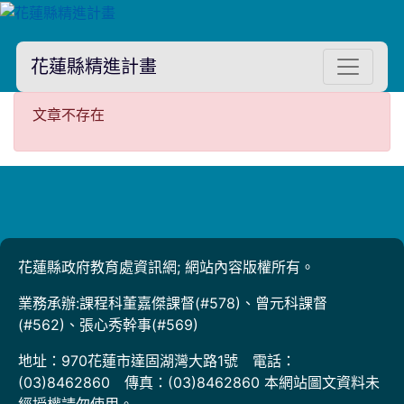
花蓮縣精進計畫
文章不存在
文章不存在
花蓮縣政府教育處資訊網; 網站內容版權所有。
業務承辦:課程科董嘉傑課督(#578)、曾元科課督
(#562)、張心秀幹事(#569)
地址：970花蓮市達固湖灣大路1號 電話：
(03)8462860 傳真：(03)8462860 本網站圖文資料未
經授權請勿使用。