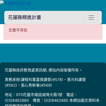
花蓮縣精進計畫
文章不存在
文章不存在
花蓮縣政府教育處資訊網; 網站內容版權所有。
業務承辦:課程科董嘉傑課督(#578)、曾元科課督
(#562)、張心秀幹事(#569)
地址：970花蓮市達固湖灣大路1號 電話：
(03)8462860 傳真：(03)8462860 本網站圖文資料未
經授權請勿使用。