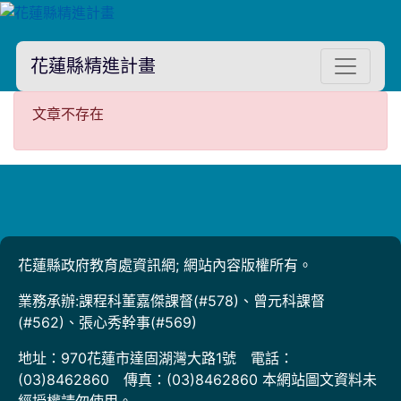
花蓮縣精進計畫
文章不存在
文章不存在
花蓮縣政府教育處資訊網; 網站內容版權所有。
業務承辦:課程科董嘉傑課督(#578)、曾元科課督
(#562)、張心秀幹事(#569)
地址：970花蓮市達固湖灣大路1號 電話：
(03)8462860 傳真：(03)8462860 本網站圖文資料未
經授權請勿使用。