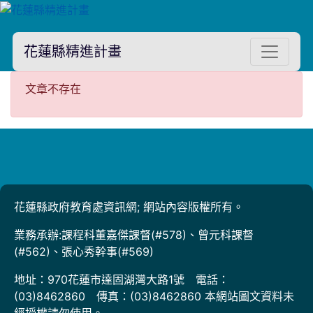
花蓮縣精進計畫
文章不存在
文章不存在
花蓮縣政府教育處資訊網; 網站內容版權所有。
業務承辦:課程科董嘉傑課督(#578)、曾元科課督
(#562)、張心秀幹事(#569)
地址：970花蓮市達固湖灣大路1號 電話：
(03)8462860 傳真：(03)8462860 本網站圖文資料未
經授權請勿使用。