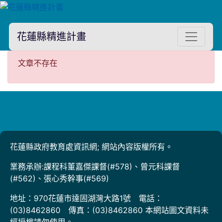
花蓮縣精進計畫
文章不存在
文章不存在
花蓮縣政府教育處資訊網; 網站內容版權所有。
業務承辦:課程科董嘉傑課督(#578)、曾元科課督
(#562)、張心秀幹事(#569)
地址：970花蓮市達固湖灣大路1號 電話：
(03)8462860 傳真：(03)8462860 本網站圖文資料未
經授權請勿使用。