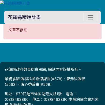
花蓮縣精進計畫
文章不存在
文章不存在
花蓮縣政府教育處資訊網; 網站內容版權所有。
業務承辦:課程科董嘉傑課督(#578)、曾元科課督
(#562)、張心秀幹事(#569)
地址：970花蓮市達固湖灣大路1號 電話：
(03)8462860 傳真：(03)8462860 本網站圖文資料未
經授權請勿使用。