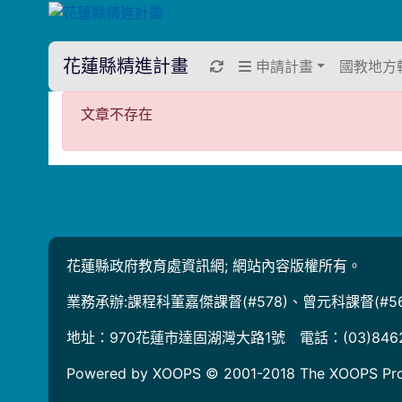
花蓮縣精進計畫
重新取得佈景設定
申請計畫
國教地方
文章不存在
文章不存在
花蓮縣政府教育處資訊網; 網站內容版權所有。
業務承辦:課程科董嘉傑課督(#578)、曾元科課督(#56
地址：970花蓮市達固湖灣大路1號 電話：(03)846
Powered by XOOPS © 2001-2018
The XOOPS Pro