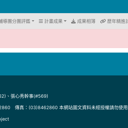
輔導團分團評鑑
計畫成果
成果相簿
歷年精進
2)、張心秀幹事(#569)
2860 傳真：(03)8462860 本網站圖文資料未經授權請勿使
ject