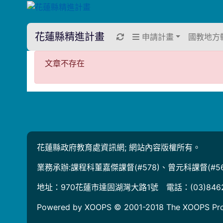
花蓮縣精進計畫
重新取得佈景設定
申請計畫
國教地方
文章不存在
文章不存在
花蓮縣政府教育處資訊網; 網站內容版權所有。
業務承辦:課程科董嘉傑課督(#578)、曾元科課督(#56
地址：970花蓮市達固湖灣大路1號 電話：(03)846
Powered by XOOPS © 2001-2018
The XOOPS Pro