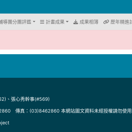
輔導團分團評鑑
計畫成果
成果相簿
歷年精進
2)、張心秀幹事(#569)
2860 傳真：(03)8462860 本網站圖文資料未經授權請勿使
ject