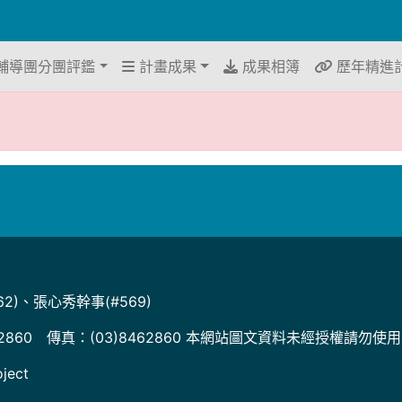
輔導團分團評鑑
計畫成果
成果相簿
歷年精進
2)、張心秀幹事(#569)
2860 傳真：(03)8462860 本網站圖文資料未經授權請勿使
ject