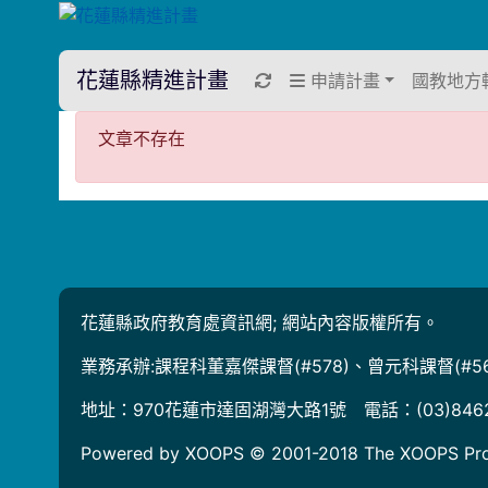
花蓮縣精進計畫
重新取得佈景設定
申請計畫
國教地方
文章不存在
文章不存在
花蓮縣政府教育處資訊網; 網站內容版權所有。
業務承辦:課程科董嘉傑課督(#578)、曾元科課督(#56
地址：970花蓮市達固湖灣大路1號 電話：(03)846
Powered by XOOPS © 2001-2018
The XOOPS Pro