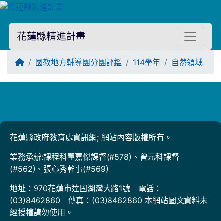
花蓮縣精進計畫
回首頁
國教地方輔導團分團評鑑
114學年
自然領域
Title:
花蓮縣政府教育處資訊網; 網站內容版權所有。
業務承辦:課程科董嘉傑課督(#578)、曾元科課督
(#562)、張心秀幹事(#569)
地址：970花蓮市達固湖灣大路1號 電話：
(03)8462860 傳真：(03)8462860 本網站圖文資料未
經授權請勿使用。