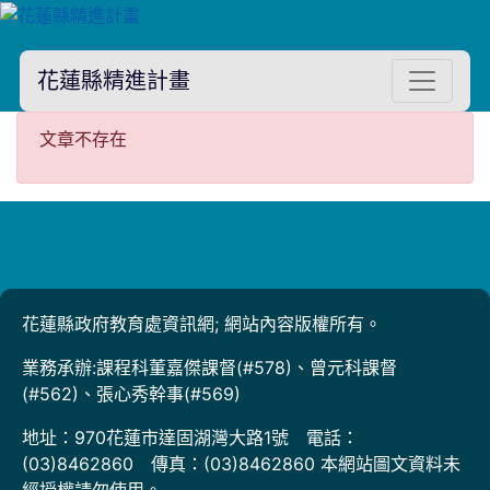
花蓮縣精進計畫
文章不存在
文章不存在
花蓮縣政府教育處資訊網; 網站內容版權所有。
業務承辦:課程科董嘉傑課督(#578)、曾元科課督
(#562)、張心秀幹事(#569)
地址：970花蓮市達固湖灣大路1號 電話：
(03)8462860 傳真：(03)8462860 本網站圖文資料未
經授權請勿使用。