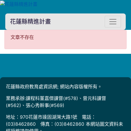
花蓮縣精進計畫
文章不存在
文章不存在
花蓮縣政府教育處資訊網; 網站內容版權所有。
業務承辦:課程科董嘉傑課督(#578)、曾元科課督
(#562)、張心秀幹事(#569)
地址：970花蓮市達固湖灣大路1號 電話：
(03)8462860 傳真：(03)8462860 本網站圖文資料未
經授權請勿使用。