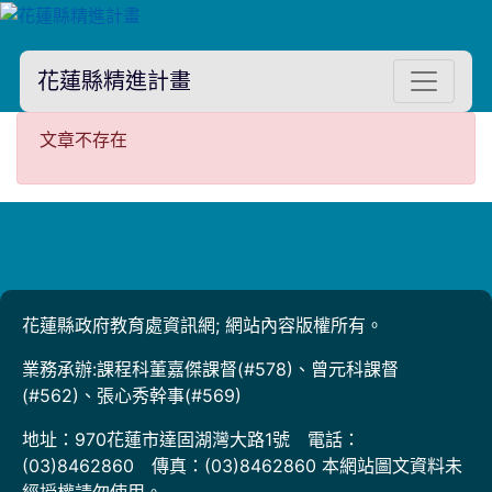
花蓮縣精進計畫
文章不存在
文章不存在
花蓮縣政府教育處資訊網; 網站內容版權所有。
業務承辦:課程科董嘉傑課督(#578)、曾元科課督
(#562)、張心秀幹事(#569)
地址：970花蓮市達固湖灣大路1號 電話：
(03)8462860 傳真：(03)8462860 本網站圖文資料未
經授權請勿使用。