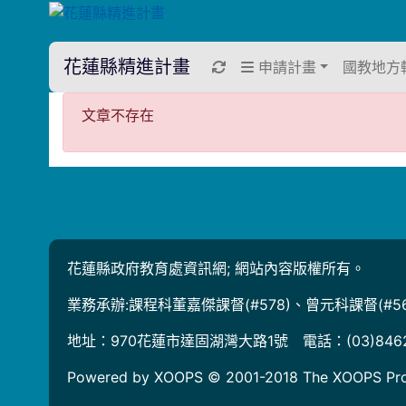
花蓮縣精進計畫
重新取得佈景設定
申請計畫
國教地方
文章不存在
文章不存在
花蓮縣政府教育處資訊網; 網站內容版權所有。
業務承辦:課程科董嘉傑課督(#578)、曾元科課督(#56
地址：970花蓮市達固湖灣大路1號 電話：(03)846
Powered by XOOPS © 2001-2018
The XOOPS Pro