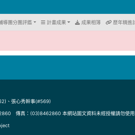
輔導團分團評鑑
計畫成果
成果相簿
歷年精進
2)、張心秀幹事(#569)
2860 傳真：(03)8462860 本網站圖文資料未經授權請勿使
ject