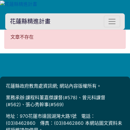
花蓮縣精進計畫
文章不存在
文章不存在
花蓮縣政府教育處資訊網; 網站內容版權所有。
業務承辦:課程科董嘉傑課督(#578)、曾元科課督
(#562)、張心秀幹事(#569)
地址：970花蓮市達固湖灣大路1號 電話：
(03)8462860 傳真：(03)8462860 本網站圖文資料未
經授權請勿使用。