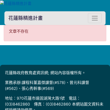
花蓮縣精進計畫
文章不存在
文章不存在
花蓮縣政府教育處資訊網; 網站內容版權所有。
業務承辦:課程科董嘉傑課督(#578)、曾元科課督
(#562)、張心秀幹事(#569)
地址：970花蓮市達固湖灣大路1號 電話：
(03)8462860 傳真：(03)8462860 本網站圖文資料未
經授權請勿使用。