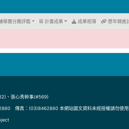
輔導團分團評鑑
計畫成果
成果相簿
歷年精進
2)、張心秀幹事(#569)
2860 傳真：(03)8462860 本網站圖文資料未經授權請勿使
ject