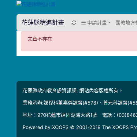
花蓮縣精進計畫
重新取得佈景設定
申請計畫
國教地方
文章不存在
文章不存在
花蓮縣政府教育處資訊網; 網站內容版權所有。
業務承辦:課程科董嘉傑課督(#578)、曾元科課督(#56
地址：970花蓮市達固湖灣大路1號 電話：(03)846
Powered by XOOPS © 2001-2018
The XOOPS Pro