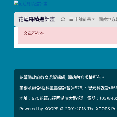
花蓮縣精進計畫
重新取得佈景設定
申請計畫
國教地方
文章不存在
文章不存在
花蓮縣政府教育處資訊網; 網站內容版權所有。
業務承辦:課程科董嘉傑課督(#578)、曾元科課督(#56
地址：970花蓮市達固湖灣大路1號 電話：(03)846
Powered by XOOPS © 2001-2018
The XOOPS Pro