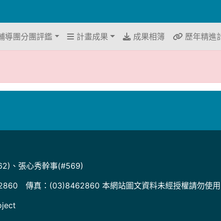
輔導團分團評鑑
計畫成果
成果相簿
歷年精進
2)、張心秀幹事(#569)
2860 傳真：(03)8462860 本網站圖文資料未經授權請勿使
ject