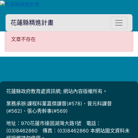
花蓮縣精進計畫
文章不存在
文章不存在
花蓮縣政府教育處資訊網; 網站內容版權所有。
業務承辦:課程科董嘉傑課督(#578)、曾元科課督
(#562)、張心秀幹事(#569)
地址：970花蓮市達固湖灣大路1號 電話：
(03)8462860 傳真：(03)8462860 本網站圖文資料未
經授權請勿使用。