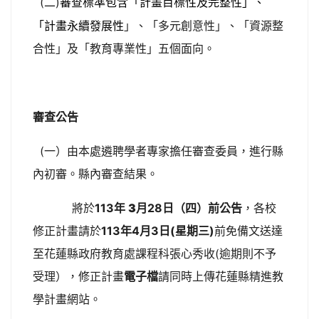
(二)
」、
審查標準包含「計畫目標性及完整性
「計畫永續發展性
」、「多元創意性」、「資源整
合性」及「教育專業性」五個面向。
審查公告
(一）由本處遴聘學者專家擔任審查委員，進行縣
內初審。縣內審查結果。
將於
113年
3
月28日（四）前公告
，各校
修正計畫請於
113年
4月3日(星期三)
前免備文送達
至花蓮縣政府教育處課程科張心秀收(逾期則不予
受理），修正計畫
電子檔
請同時上傳花蓮縣精進教
學計畫網站。