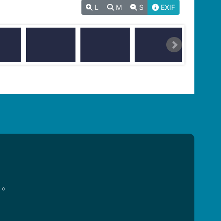
L
M
S
EXIF
用。