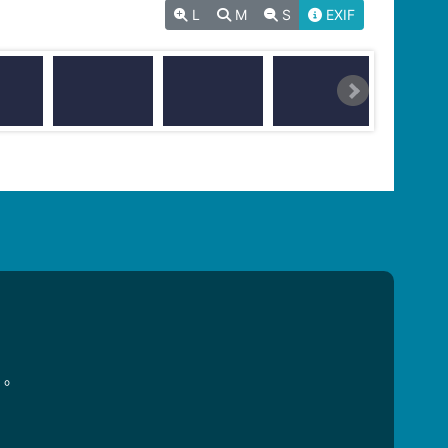
L
M
S
EXIF
用。