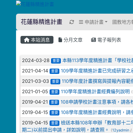
花蓮縣精進計畫
重新取得佈景設定
申請計畫
國教地方
本站消息
分月文章
電子報列表
文章列表
2024-03-28
本縣113學年度精進計畫「學校
重要
2021-04-14
109學年度精進計畫已完成研習
重要
2021-03-03
110學年度計畫撰寫與提報內容範例
重要
2021-01-05
110學年度精進計畫經費編列說明
重要
(
2019-04-21
108申請學校計畫注意事項，請各
重要
2019-04-15
108學年度精進計畫經費說明，請
重要
2019-04-15
檢送本縣108年申辦「教育部十二
重要
期二)以前提出申請，詳如說明，請查照。
(
12yadmin
/