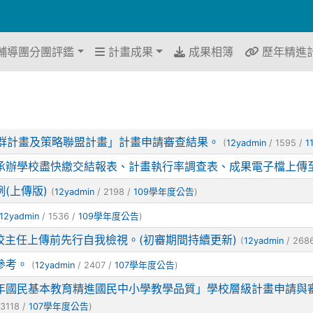
輔導團分團評鑑
計畫成果
成果相簿
歷年精進
社群計畫及策略聯盟計畫」計畫申請審查結果。
(
12yadmin
/ 1595 /
1
之承辦學校盡快繳交結報表、計畫執行率調查表、成果電子檔上傳
(上傳版)
(
12yadmin
/ 2198 /
109學年度公告
)
12yadmin
/ 1536 /
109學年度公告
)
校主任上傳前先行自我檢視。(初審期間持續更新)
(
12yadmin
/ 268
參考。
(
12yadmin
/ 2407 /
107學年度公告
)
年國民基本教育精進國民中小學教學品質」學校層級計畫申請與審查
 3118 /
107學年度公告
)