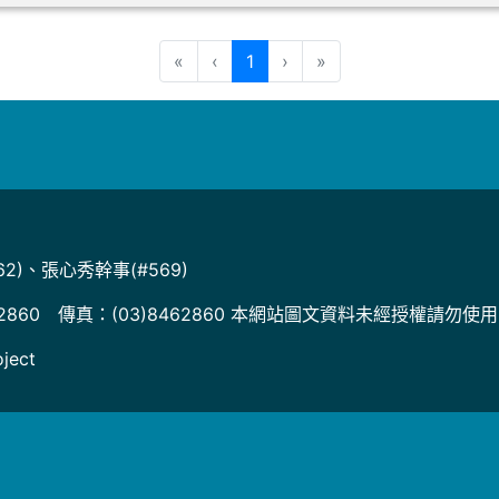
(目前頁次)
«
‹
1
›
»
2)、張心秀幹事(#569)
2860 傳真：(03)8462860 本網站圖文資料未經授權請勿使
ject