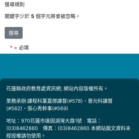
搜尋規則
關鍵字少於
5
個字元將會被忽略。
搜尋
*
= 必填
花蓮縣政府教育處資訊網; 網站內容版權所有。
業務承辦:課程科董嘉傑課督(#578)、曾元科課督
(#562)、張心秀幹事(#569)
地址：970花蓮市達固湖灣大路1號 電話：
(03)8462860 傳真：(03)8462860 本網站圖文資料未
經授權請勿使用。