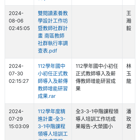
2024-
雙閱讀素養教
王
08-06
學設計工作坊
瀚
02:45:05
暨教師社群計
毅
畫 南區教師
社群執行率調
查表.pdf
2024-
112學年國中
112學年國中小初任
林
07-30
小初任正式教
正式教師導入及薪
玉
02:15:27
師導入及薪傳
傳教師增能研習成
龍
教師增能研習
果
成果.rar
2024-
112學年度精
全3-3-1中階課程領
潘
07-29
進計畫-全3-
導人培訓工作坊成
玫
15:03:09
3-1中階課程
果報告-大榮國小
君
領導人培訓工