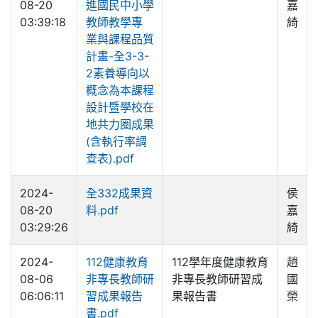
08-20
進國民中小學
嘉
03:39:18
教師教學專
綺
業與課程品質
計畫-全3-3-
2素養導向以
概念為本課程
設計暨學校在
地共力圈成果
(含執行率調
查表).pdf
2024-
全332成果資
侯
08-20
料.pdf
嘉
03:29:26
綺
2024-
112健康教育
112學年度健康教育
趙
08-06
非專長教師研
非專長教師研習成
國
06:06:11
習成果報告
果報告書
榮
書.pdf