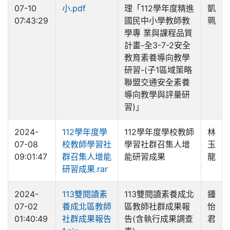
07-10
小.pdf
理「112學年度精進
凱
07:43:29
國民中小學教師教
珮
學專 業與課程品質
計畫-全3-7-2安全
教育素養導向教學
研習-(子1區域策略
聯盟交通安全素養
導向教學與評量研
習)」
2024-
112學年度學
112學年度學校教師
林
07-08
校教師學習社
學習社群召集人增
玉
09:01:47
群召集人增能
能研習成果
龍
研習成果.rar
2024-
113雙閱讀素
113雙閱讀素養成北
鍾
07-02
養成北區教師
區教師社群成果報
怡
01:40:49
社群成果報告
告(含執行成果調查
君