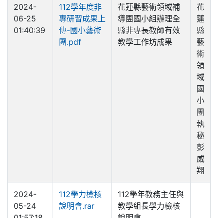
2024-
112學年度非
花蓮縣藝術領域補
花
06-25
專研習成果上
導團國小組辦理全
蓮
01:40:39
傳-國小藝術
縣非專長教師有效
縣
團.pdf
教學工作坊成果
藝
術
領
域
國
小
團
執
秘
彭
威
翔
2024-
112學力檢核
112學年教務主任與
05-24
說明會.rar
教學組長學力檢核
01:57:18
說明會