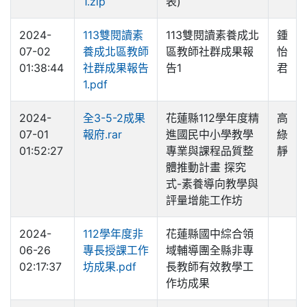
1.zip
表)
2024-
113雙閱讀素
113雙閱讀素養成北
鍾
07-02
養成北區教師
區教師社群成果報
怡
01:38:44
社群成果報告
告1
君
1.pdf
2024-
全3-5-2成果
花蓮縣112學年度精
高
07-01
報府.rar
進國民中小學教學
綠
01:52:27
專業與課程品質整
靜
體推動計畫 探究
式-素養導向教學與
評量增能工作坊
2024-
112學年度非
花蓮縣國中綜合領
06-26
專長授課工作
域輔導團全縣非專
02:17:37
坊成果.pdf
長教師有效教學工
作坊成果