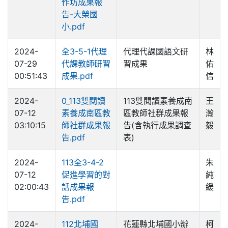
作坊成果報
告-大榮國
小.pdf
2024-
全3-5-1代理
代理代課國語文研
林
07-29
代課教師研習
習成果
佑
00:51:43
成果.pdf
信
2024-
0_113雙閱讀
113雙閱讀素養成南
王
07-12
素養成南區教
區教師社群成果報
瀚
03:10:15
師社群成果報
告(含執行成果調查
毅
告.pdf
表)
2024-
113全3-4-2
朱
07-12
促進學習的對
純
02:00:43
話成果報
緩
告.pdf
2024-
112北埔國
花蓮縣北埔國小辦
柯