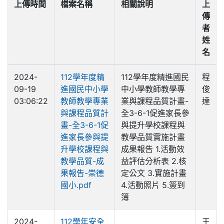
上傳時間
檔案名稱
相關說明
上
傳
者
姓
名
2024-
112學年度精
112學年度精進國民
程
09-19
進國民中小學
中小學教師教學專
俊
03:06:22
教師教學專業
業與課程品質計畫-
達
與課程品質計
全3-6-1促進家長參
畫-全3-6-1促
與提升學校課程與
進家長參與提
教學品質實施計畫
升學校課程與
成果報告 1.活動效
教學品質-成
益評估分析表 2.核
果報告-崇德
定公文 3.實施計畫
國小.pdf
4.活動照片 5.簽到
簿
2024-
112學年安全
王